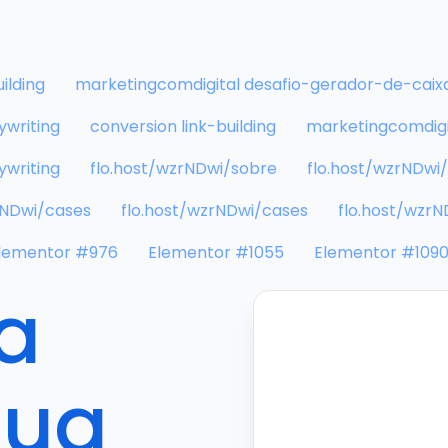
ilding
marketingcomdigital desafio-gerador-de-caix
ywriting
conversion link-building
marketingcomdigi
ywriting
flo.host/wzrNDwi/sobre
flo.host/wzrNDwi
rNDwi/cases
flo.host/wzrNDwi/cases
flo.host/wzrN
lementor #976
Elementor #1055
Elementor #109
a
sua