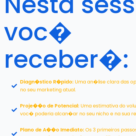
Nesta ses
voc�
receber�:
Diagn�stico R�pido:
Uma an�lise clara das op
no seu marketing atual.
Proje��o de Potencial:
Uma estimativa do volu
voc� poderia alcan�ar no seu nicho e na sua r
Plano de A��o Imediato:
Os 3 primeiros passo