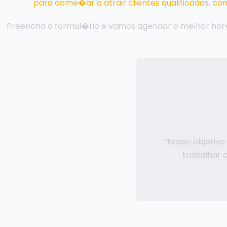
para come�ar a atrair clientes qualificados, co
Preencha o formul�rio e vamos agendar o melhor hor
“Nosso objetiv
trabalhar 