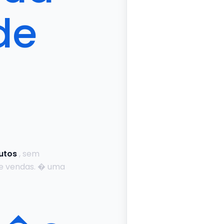
de
utos
, sem
e vendas. � uma