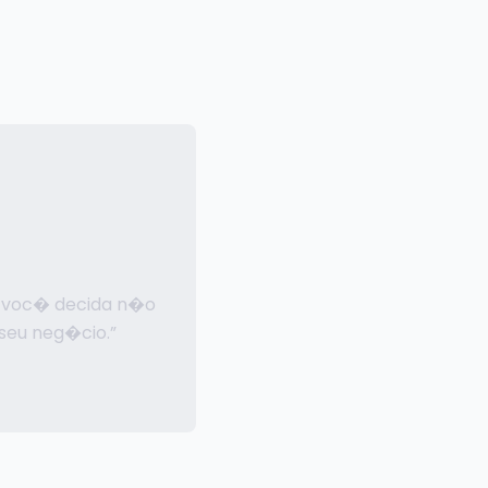
e voc� decida n�o
seu neg�cio.”