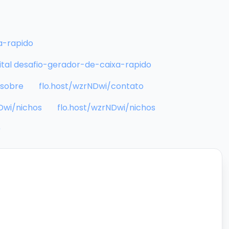
a-rapido
tal desafio-gerador-de-caixa-rapido
/sobre
flo.host/wzrNDwi/contato
Dwi/nichos
flo.host/wzrNDwi/nichos
0