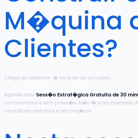
M�quina 
Clientes?
Chega de adivinhar. � hora de ter um plano.
Agende uma
Sess�o Estrat�gica Gratuita de 30 min
compromisso e sem press�o. N�o � uma chamada d
consultoria real para o seu neg�cio.