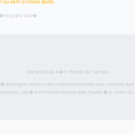
m ou sem a nossa ajuda.
�rio para voc�.
Garantia de N�o-Perda de Tempo
o � entregar tanto valor nesta chamada que, mesmo qu
conosco, sair� com uma clareza que mudar� o rumo do 