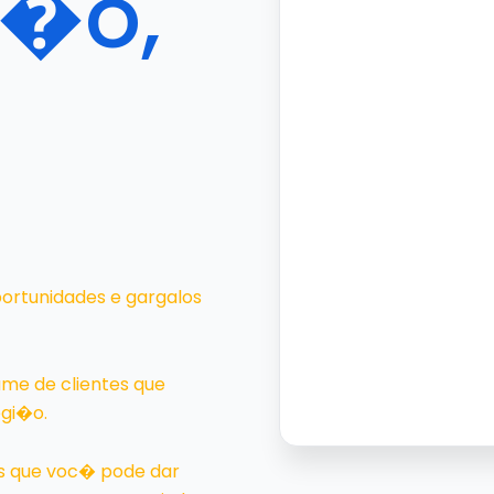
s�o,
ortunidades e gargalos
me de clientes que
egi�o.
s que voc� pode dar